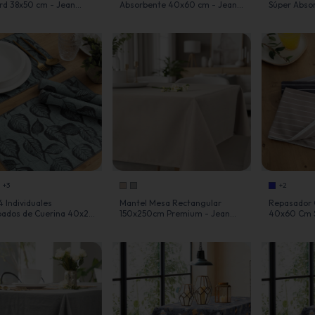
rd 38x50 cm - Jean
Absorbente 40x60 cm - Jean
Súper Abso
Cartier
Cartier
+3
+2
4 Individuales
Mantel Mesa Rectangular
Repasador 
ados de Cuerina 40x28
150x250cm Premium - Jean
40x60 Cm S
an Cartier
Cartier
- Jean Cart