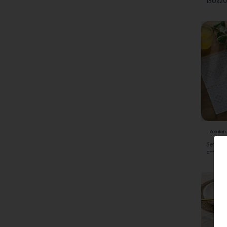
130x20
6 color
Set de 
cm Enca