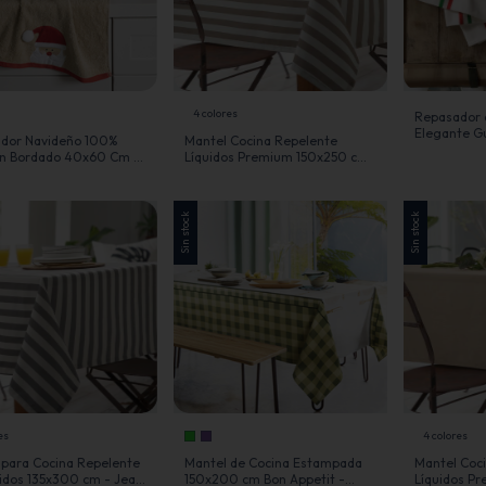
4 colores
Repasador 
Elegante Gu
dor Navideño 100%
Mantel Cocina Repelente
Jean Cartie
n Bordado 40x60 Cm -
Líquidos Premium 150x250 cm-
rtier
Jean Cartier
Sin stock
Sin stock
es
4 colores
 para Cocina Repelente
Mantel de Cocina Estampada
Mantel Coc
uidos 135x300 cm - Jean
150x200 cm Bon Appetit -
Líquidos P