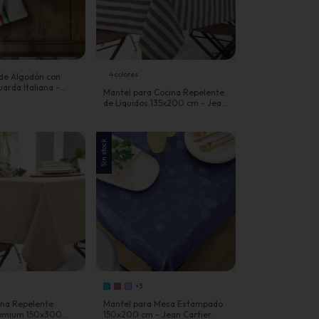
4 colores
de Algodón con
arda Italiana -
Mantel para Cocina Repelente
r
de Líquidos 135x200 cm - Jean
Cartier
Sin stock
+3
ina Repelente
Mantel para Mesa Estampado
remium 150x300
150x200 cm - Jean Cartier