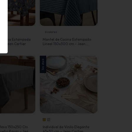
6 colores
Cuerina Estampada
Mantel de Cocina Estampado
 - Jean Cartier
Lineal 150x300 cm - Jean
Cartier
Sin stock
Mesa 150x250 Cm
Individual de Vinilo Elegante
seño Rayas - Jean
45x30 cm - Jean Cartier