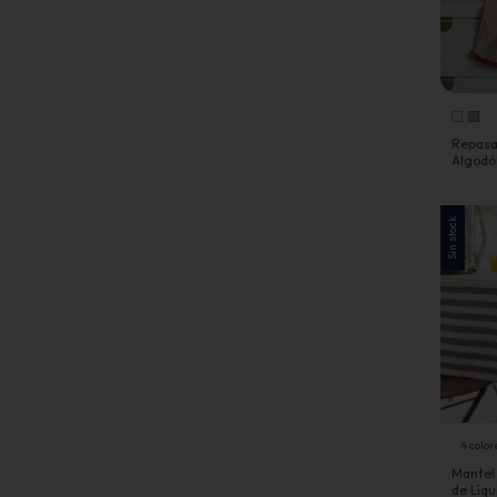
Repasa
Algodó
Jean Ca
Sin stock
4 color
Mantel
de Líq