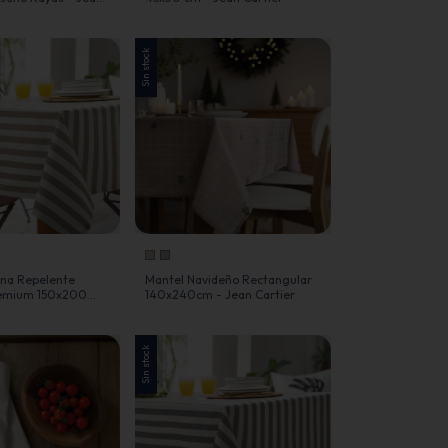
Sin stock
ina Repelente
Mantel Navideño Rectangular
remium 150x200
140x240cm - Jean Cartier
rtier
Sin stock