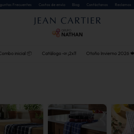
guntas Frecuentes
Costos de envío
Blog
Contáctanos
Reclamos
Combo inicial 📦
Catálogo 📣 ¡2x1!
Otoño Invierno 2026 