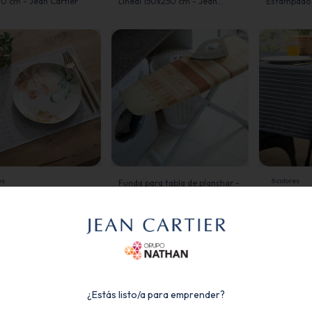
0 cm - Jean Cartier
Lineal 150x250 cm - Jean
Estampado c
Cartier
Agarraderas
es
6 colores
Funda para tabla de planchar -
Jean Cartier
4 individuales 39.5x28
Mantel de 
je - Jean Cartier
Lineal 150x
Cartier
¿Estás listo/a para emprender?