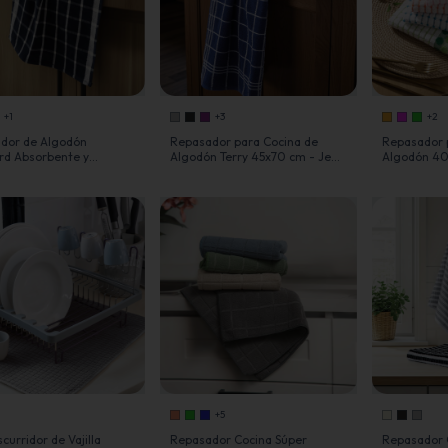
+1
+3
+2
dor de Algodón
Repasador para Cocina de
Repasador 
rd Absorbente y
Algodón Terry 45x70 cm - Jean
Algodón 40
ro - Jean Cartier
Cartier
Cartier
+5
curridor de Vajilla
Repasador Cocina Súper
Repasador 