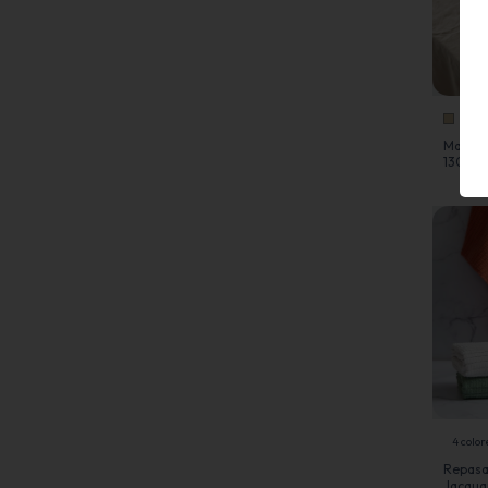
Mantel
130x30
4 color
Repasa
Jacqua