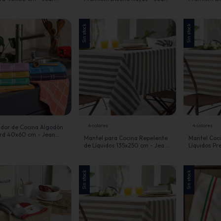
Cartier
Cartier
Sin stock
Sin stock
4 colores
4 colores
dor de Cocina Algodón
rd 40x60 cm - Jean
Mantel para Cocina Repelente
Mantel Coc
de Líquidos 135x250 cm - Jean
Líquidos P
Cartier
cm- Jean Ca
Sin stock
Sin stock