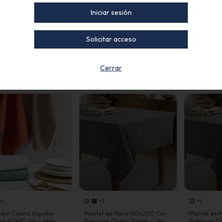
Iniciar sesión
Solicitar acceso
+3
2 colores
+6
 Ambiente Tusor
Repasador Cocina con
Mantel de 
Cerrar
0 cm - Jean Cartier
Elegante Guarda 40x60 cm -
140x300 cm
Jean Cartier
es
+2
+2
dor Cocina Algodón
Mantel de Mesa 150x200 Cm
Mantel de 
rd 40x60 cm - Jean
Premium Diseño Rayas - Jean
Premium Di