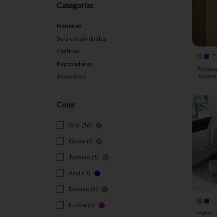
Categorías
Manteles
Sets e individuales
Cortinas
Repasadores
Repasa
Jacqua
Accesorios
Durade
Color
Gris (36)
Crudo (1)
Tostado (3)
Azul (17)
Dorado (2)
Fucsia (2)
Paño Es