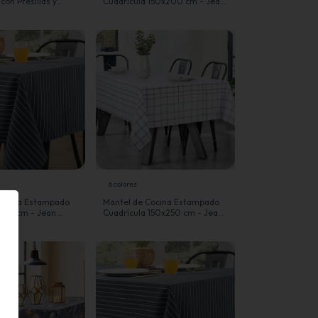
on Presillas y
Cuadrícula 150x200 cm - Jean
 - Jean Cartier
Cartier
6 colores
Cocina Estampado
Mantel de Cocina Estampado
200 cm - Jean
Cuadrícula 150x250 cm - Jean
Cartier