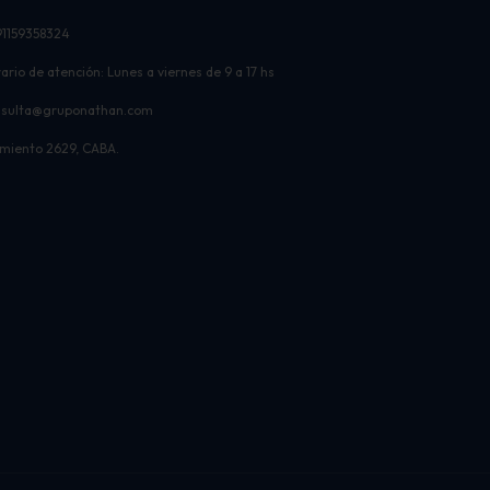
91159358324
ario de atención: Lunes a viernes de 9 a 17 hs
nsulta@gruponathan.com
miento 2629, CABA.