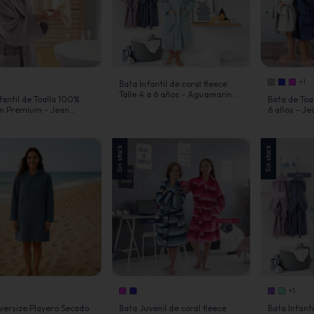
+1
Bata Infantil de coral fleece
Talle 4 a 6 años - Aguamarina
fantil de Toalla 100%
Bata de Toal
- Jean Cartier
n Premium - Jean
6 años - Je
Sin stock
Sin stock
+1
versize Playero Secado
Bata Juvenil de coral fleece
Bata Infanti