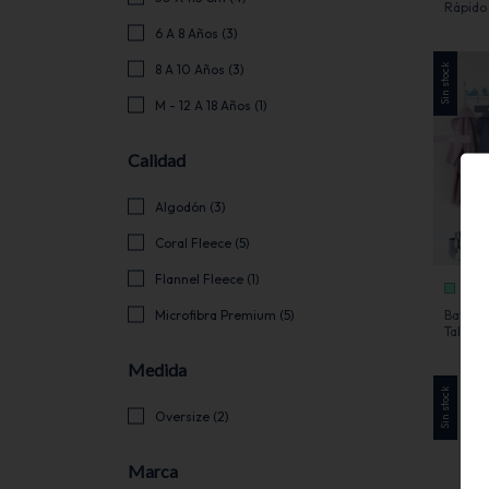
Rápido
Cartier
6 A 8 Años (3)
8 A 10 Años (3)
Sin stock
M - 12 A 18 Años (1)
Calidad
Algodón (3)
Coral Fleece (5)
Flannel Fleece (1)
+1
Bata In
Microfibra Premium (5)
Talle 6
Medida
Sin stock
Oversize (2)
Marca