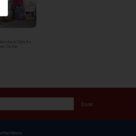
a Infantil Talle 8 a
ean Cartier
ntactános