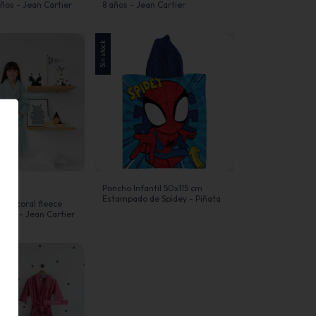
años - Jean Cartier
8 años - Jean Cartier
Sin stock
Poncho Infantil 50x115 cm
Estampado de Spidey - Piñata
l de coral fleece
 años - Jean Cartier