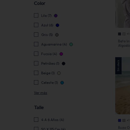
Color
Lila (7)
Azul (6)
+1
Gris (5)
Bata In
Aguamarina (4)
Algodó
Cartier
Fucsia (4)
Sin stock
Petróleo (1)
Beige (1)
Celeste (1)
Ver más
Talle
4 A 6 Años (4)
+1
Buzo O
50 X 115 Cm (4)