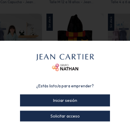
 Con Capucha - Jean
Talle M 12 a 18 años - Jean
Talle 4 a 6 
Cartier
Sin stock
Sin stock
+1
Poncho Infantil 50x115 cm
Estampado de Harry Potter -
fantil de coral fleece
Bata Infanti
¿Estás listo/a para emprender?
Piñata
 a 8 años - Jean Cartier
Talle 8 a 10
Iniciar sesión
Sin stock
Sin stock
Solicitar acceso