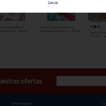
Cerrar
+1
Infantil 50x115 cm
Poncho Infantil 50x115 cm
ado de Unis - Piñata
Estampado de Minnie - Piñata
Bata de Toall
10 años - J
uestras ofertas
Información
Co