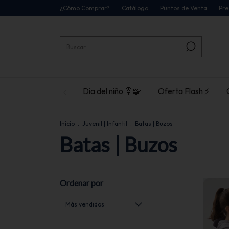
¿Cómo Comprar?
Catálogo
Puntos de Venta
Pre
Dia del niño 🍭🧩
Oferta Flash ⚡
Inicio
.
Juvenil | Infantil
.
Batas | Buzos
Batas | Buzos
Ordenar por