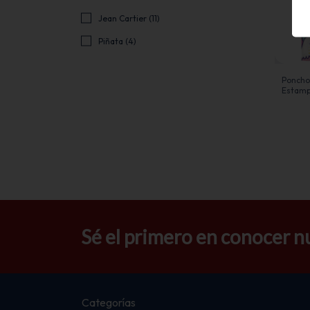
Jean Cartier (11)
Piñata (4)
Poncho 
Estamp
Sé el primero en conocer n
Categorías