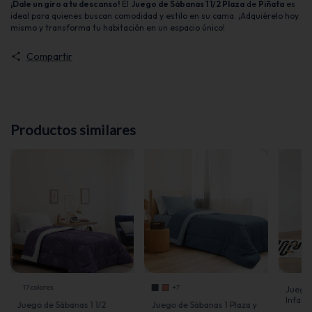
¡Dale un giro a tu descanso!
El
Juego de Sábanas 1 1/2 Plaza
de
Piñata
es
ideal para quienes buscan comodidad y estilo en su cama. ¡Adquiérelo hoy
mismo y transforma tu habitación en un espacio único!
Compartir
Productos similares
17 colores
+7
Juego 
Infanti
Juego de Sábanas 1 1/2
Juego de Sábanas 1 Plaza y
Cartie