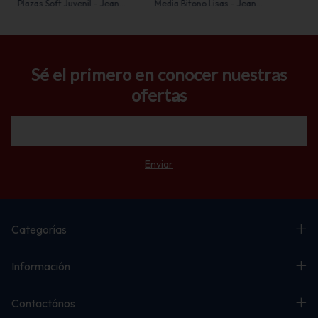
Plazas Soft Juvenil - Jean
Media Bitono Lisas - Jean
Cartier
Cartier
Sé el primero en conocer nuestras
ofertas
Categorías
Información
Contactános