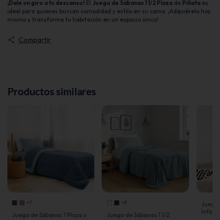
¡Dale un giro a tu descanso!
El
Juego de Sábanas 1 1/2 Plaza
de
Piñata
es
ideal para quienes buscan comodidad y estilo en su cama. ¡Adquiérelo hoy
mismo y transforma tu habitación en un espacio único!
Compartir
Productos similares
+7
+3
Juego 
Infanti
Juego de Sábanas 1 Plaza y
Juego de Sábanas 1 1/2
Cartie