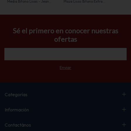
Media Bitono Lisas - Jean
Plaza Lisas Bitono Extra
Cartier
Suave - Jean Cartier
Sé el primero en conocer nuestras
ofertas
Categorías
Información
Contactános