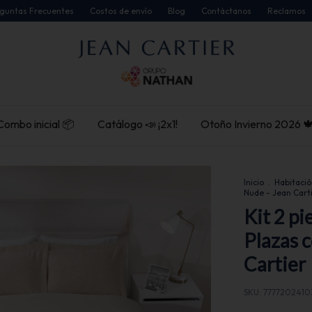
guntas Frecuentes
Costos de envío
Blog
Contáctanos
Reclamos
Combo inicial 📦
Catálogo 📣 ¡2x1!
Otoño Invierno 2026 
Inicio
.
Habitació
Nude - Jean Cart
Kit 2 p
Plazas 
Cartier
SKU:
777720241