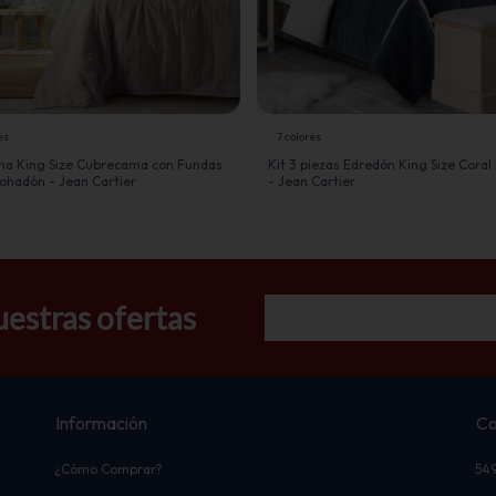
es
7 colores
ma King Size Cubrecama con Fundas
Kit 3 piezas Edredón King Size Coral
ohadón - Jean Cartier
- Jean Cartier
uestras ofertas
Información
Co
¿Cómo Comprar?
54