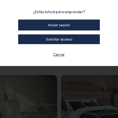
¿Estás listo/a para emprender?
 la comodidad de la
microfibra premium
y de un diseño que le da a tu habitació
Iniciar sesión
Solicitar acceso
Cerrar