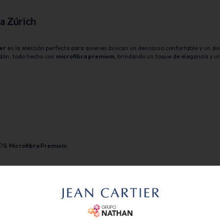
a Zúrich
er
es la elección perfecta para quienes buscan un descanso confortable y un di
dón, todo hecho con
microfibra premium
, brindando un toque de elegancia y un
00%
Microfibra Premium
.
na suavidad extra, manteniendo la frescura y el confort durante toda la noche.
sean darle un toque sofisticado a su espacio sin sacrificar funcionalidad.