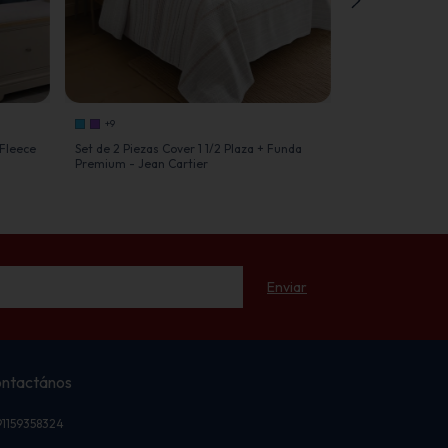
+9
+4
 Fleece
Set de 2 Piezas Cover 1 1/2 Plaza + Funda
Kit 4 Piezas Cov
Premium - Jean Cartier
Fundas y Almoha
ntactános
91159358324