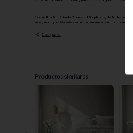
Con el
Kit-Acolchado 2 piezas 1 1/2 plazas
, disfrutarás de
acogedor y estilizado con este hermoso set de cama!
Compartir
Productos similares