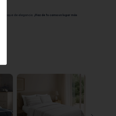
n un toque de elegancia.
¡Haz de tu cama un lugar más