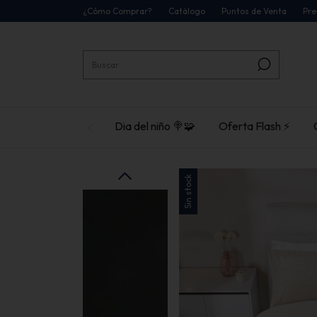
¿Cómo Comprar?
Catálogo
Puntos de Venta
Pre
Dia del niño 🍭🧩
Oferta Flash ⚡
Sin stock