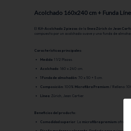
Acolchado 160x240 cm + Funda
Líne
El
Kit-Acolchado 2 piezas
de la
línea Zúrich
de
Jean Carti
compuesto por un acolchado suave y una funda de almoha
Características principales:
Medida
: 1 1/2 Plazas.
Acolchado
: 160 x 240 cm.
1 Funda de almohadón
: 70 x 50 + 5 cm.
Composición
: 100%
Microfibra Premium
/ Relleno: 1
Línea
: Zúrich, Jean Cartier.
Beneficios del producto:
Comodidad superior
: La
microfibra premium
ofrece u
Diseño moderno y elegante
: Perfecto para quienes de