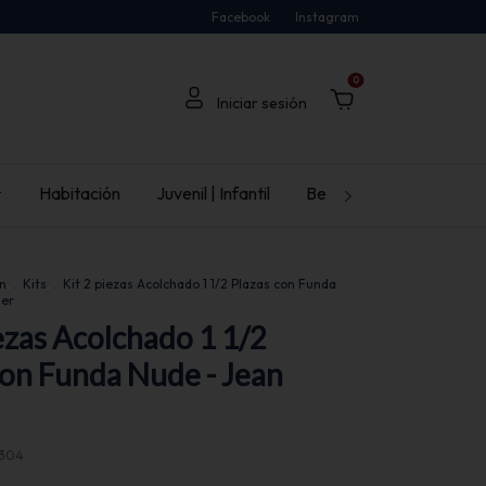
Facebook
Instagram
0

Habitación
Juvenil | Infantil
Bebé
Ambiente
n
.
Kits
.
Kit 2 piezas Acolchado 1 1/2 Plazas con Funda
ier
iezas Acolchado 1 1/2
con Funda Nude - Jean
0304