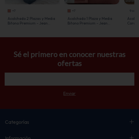
+7
+7
9 colo
Acolchado 2 Plazas y Media
Acolchado 1 Plaza y Media
Acolch
Bitono Premium - Jean
Bitono Premium - Jean
Corder
Cartier
Cartier
Cartie
Sé el primero en conocer nuestras
ofertas
Categorías
Información