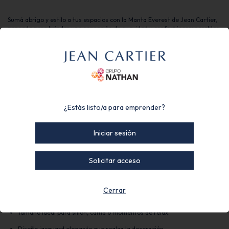
Sumá abrigo y estilo a tus espacios con la Manta Everest de Jean Cartier,
pensada para brindar una sensación de suavidad y confort incomparables.
Su textura símil piel de conejo jacquard combinada con reverso
aterciopelado crea una manta cálida y elegante, ideal para disfrutar
momentos de descanso
Características principales
Tipo:
Manta símil piel de conejo jacquard con reverso aterciopelado
¿Estás listo/a para emprender?
Medidas:
150 x 130 cm
Iniciar sesión
Composición:
Microfibra Premium | Símil piel
Solicitar acceso
Beneficios del producto
Símil piel de conejo extra suave y muy confortable.
Cerrar
Reverso aterciopelado que aporta mayor abrigo y suavidad.
Tamaño ideal para sillón, cama o momentos de relax.
Diseño jacquard elegante que realza la decoración.